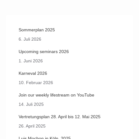
on
on
on
on
Facebook
X
LinkedIn
Pinterest
Sommerplan 2025
6. Juli 2026
Upcoming seminars 2026
1. Juni 2026
Karneval 2026
10. Februar 2026
Join our weekly lifestream on YouTube
14. Juli 2025
Vertretungsplan 28. April bis 12. Mai 2025
26. April 2025
Luis Mochon in Köln, 2025