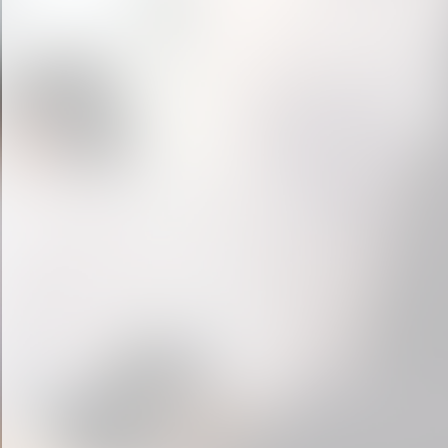
« prev
1
2