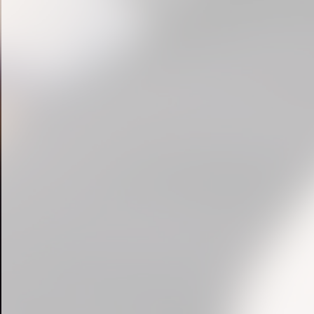
« prev
1
2