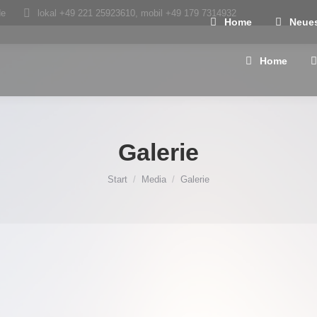
de
lokal +49 221 25923610, mobil +49 179 7314932
Home
Neue
Home
Galerie
Sie befinden sich hier:
Start
Media
Galerie