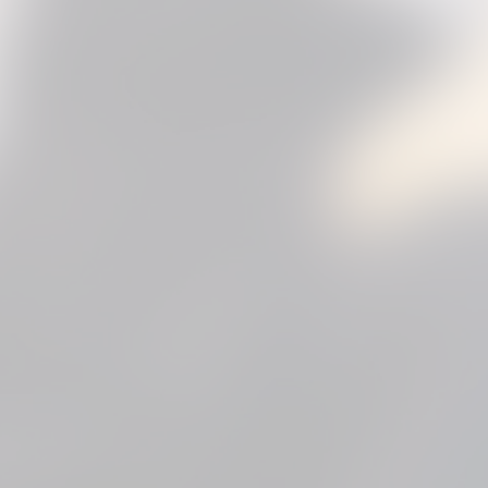
3
4
5
6
...
11
next »
(123 Photos)