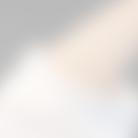
3
4
5
6
7
next »
(83 Photos)