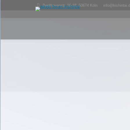
Beethovenstr. 16-18, 50674 Köln
info@kishintai.