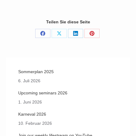
Teilen Sie diese Seite
Share
Share
Share
Share
on
on
on
on
Facebook
X
LinkedIn
Pinterest
Sommerplan 2025
6. Juli 2026
Upcoming seminars 2026
1. Juni 2026
Karneval 2026
10. Februar 2026
Join our weekly lifestream on YouTube