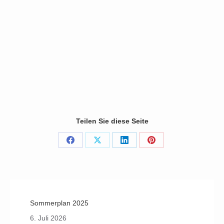
« prev
1
2
3
4
next »
(31 Photos)
Teilen Sie diese Seite
Share
Share
Share
Share
on
on
on
on
Facebook
X
LinkedIn
Pinterest
Sommerplan 2025
6. Juli 2026