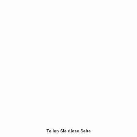
« prev
1
2
3
4
next »
(31 Photos)
Teilen Sie diese Seite