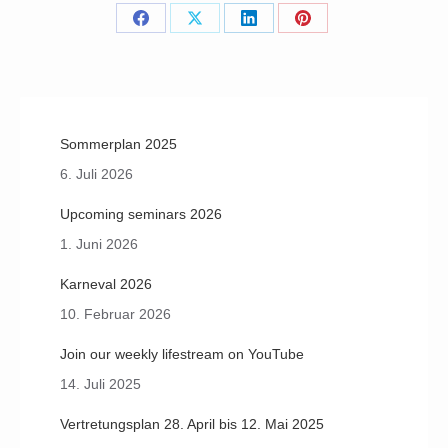
Share
Share
Share
Share
on
on
on
on
Facebook
X
LinkedIn
Pinterest
Sommerplan 2025
6. Juli 2026
Upcoming seminars 2026
1. Juni 2026
Karneval 2026
10. Februar 2026
Join our weekly lifestream on YouTube
14. Juli 2025
Vertretungsplan 28. April bis 12. Mai 2025