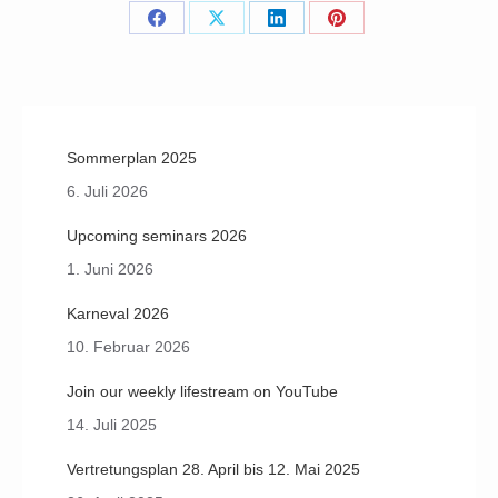
Share
Share
Share
Share
on
on
on
on
Facebook
X
LinkedIn
Pinterest
Sommerplan 2025
6. Juli 2026
Upcoming seminars 2026
1. Juni 2026
Karneval 2026
10. Februar 2026
Join our weekly lifestream on YouTube
14. Juli 2025
Vertretungsplan 28. April bis 12. Mai 2025