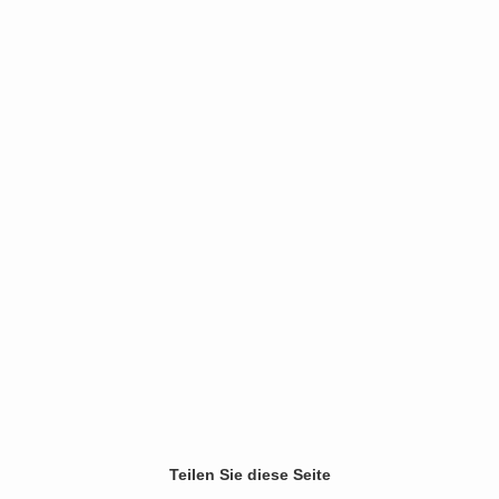
« prev
1
2
3
4
next »
(31 Photos)
Teilen Sie diese Seite