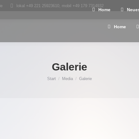
de
lokal +49 221 25923610, mobil +49 179 7314932
Home
Neue
Home
Galerie
Sie befinden sich hier:
Start
Media
Galerie