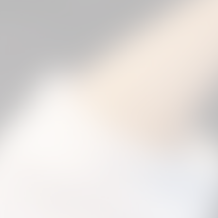
3
4
5
6
7
next »
(83 Photos)