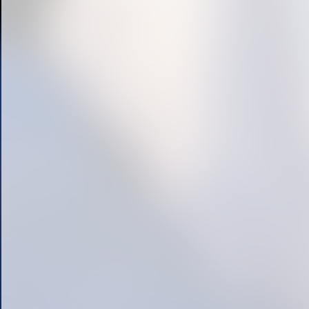
« prev