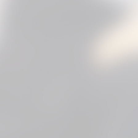
3
4
5
6
...
11
next »
(123 Photos)