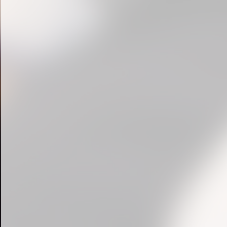
« prev
1
2