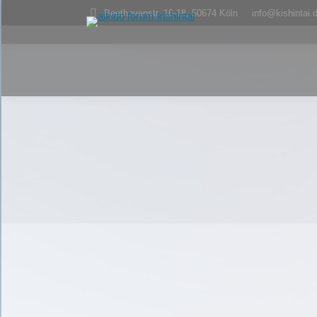
Beethovenstr. 16-18, 50674 Köln
info@kishintai.