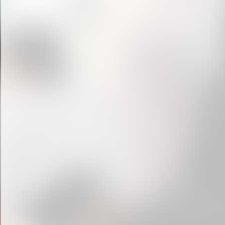
« prev
1
2