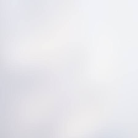
1
2
3
next »