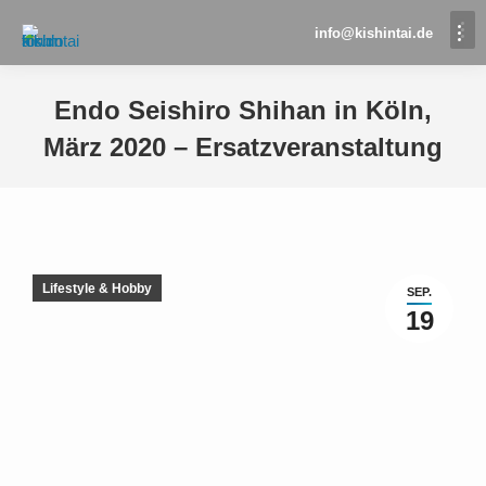
info@kishintai.de
Endo Seishiro Shihan in Köln,
März 2020 – Ersatzveranstaltung
Sie befinden sich hier:
Lifestyle & Hobby
SEP.
19
Dear Members of Kimusubi Dojos and Friends,
Unfortunately we have to announce that Endo Seishiro
Shihan has cancelled his journey
to Europe for the
weekend seminar and Yudansha seminar in Cologne in
2020 due to the spread of corona virus.