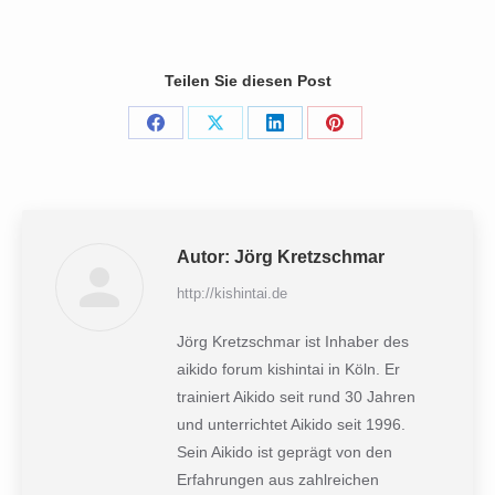
Teilen Sie diesen Post
Share
Share
Share
Share
on
on
on
on
Facebook
X
LinkedIn
Pinterest
Autor:
Jörg Kretzschmar
http://kishintai.de
Jörg Kretzschmar ist Inhaber des
aikido forum kishintai in Köln. Er
trainiert Aikido seit rund 30 Jahren
und unterrichtet Aikido seit 1996.
Sein Aikido ist geprägt von den
Erfahrungen aus zahlreichen