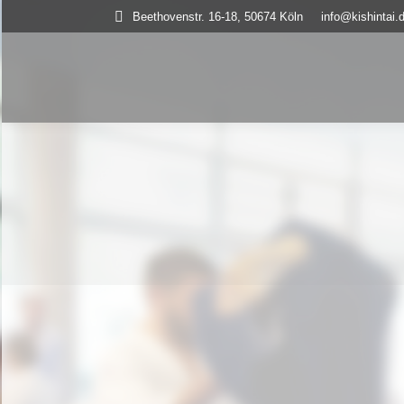
Beethovenstr. 16-18, 50674 Köln
info@kishintai.