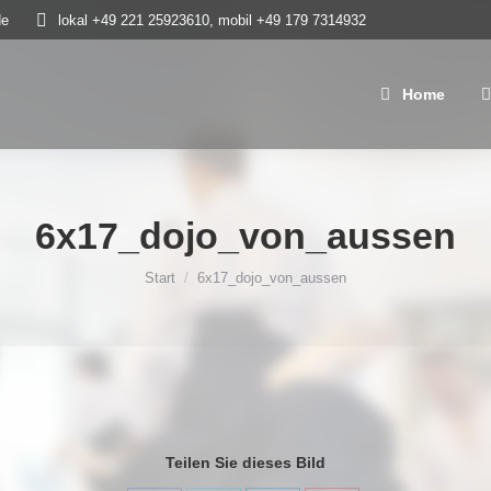
de
lokal +49 221 25923610, mobil +49 179 7314932
Home
Neue
Home
6x17_dojo_von_aussen
Sie befinden sich hier:
Start
6x17_dojo_von_aussen
Teilen Sie dieses Bild