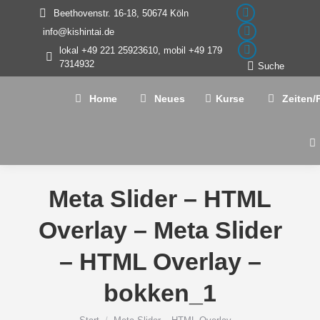
Beethovenstr. 16-18, 50674 Köln
Facebook
info@kishintai.de
page
YouTube
lokal +49 221 25923610, mobil +49 179
opens
page
Facebook
7314932
Search:
Suche
in
opens
page
new
in
opens
Home
Neues
Kurse
Zeiten/
window
new
in
window
new
window
Meta Slider – HTML
Overlay – Meta Slider
– HTML Overlay –
bokken_1
Sie befinden sich hier: