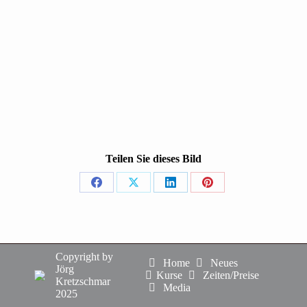
Teilen Sie dieses Bild
Share
Share
Share
Share
on
on
on
on
Facebook
X
LinkedIn
Pinterest
Copyright by
Home
Neues
Jörg
Kurse
Zeiten/Preise
Kretzschmar
Media
2025