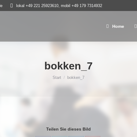
de
lokal +49 221 25923610, mobil +49 179 7314932
Home
Neue
Home
bokken_7
Sie befinden sich hier:
Start
bokken_7
Teilen Sie dieses Bild