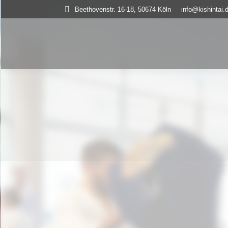
Beethovenstr. 16-18, 50674 Köln
info@kishintai.