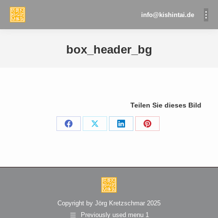
info@kishintai.de
box_header_bg
Sie befinden sich hier:
Teilen Sie dieses Bild
Share
Share
Share
Share
on
on
on
on
Facebook
X
LinkedIn
Pinterest
Copyright by Jörg Kretzschmar 2025
Previously used menu 1