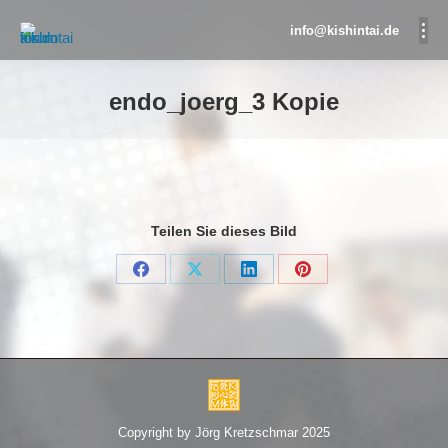
info@kishintai.de
endo_joerg_3 Kopie
Sie befinden sich hier:
Teilen Sie dieses Bild
Share
Share
Share
Share
on
on
on
on
Facebook
X
LinkedIn
Pinterest
Copyright by Jörg Kretzschmar 2025