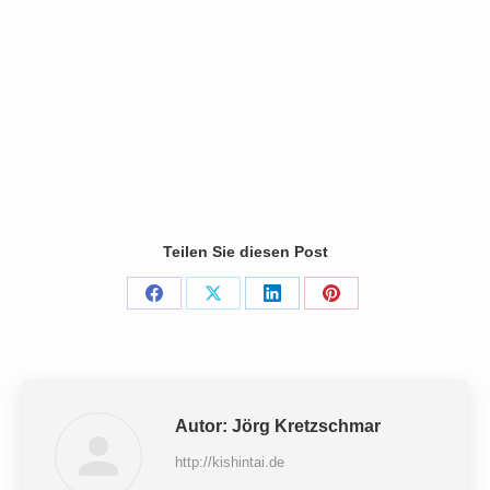
Teilen Sie diesen Post
Share
Share
Share
Share
on
on
on
on
Facebook
X
LinkedIn
Pinterest
Autor:
Jörg Kretzschmar
http://kishintai.de