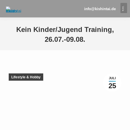
info@kishintai.de
Kein Kinder/Jugend Training,
26.07.-09.08.
Sie befinden sich hier:
Lifestyle & Hobby
JULI
25
vom 26.07. bis zum 09.08
kein Kinder-/Jugend-Training