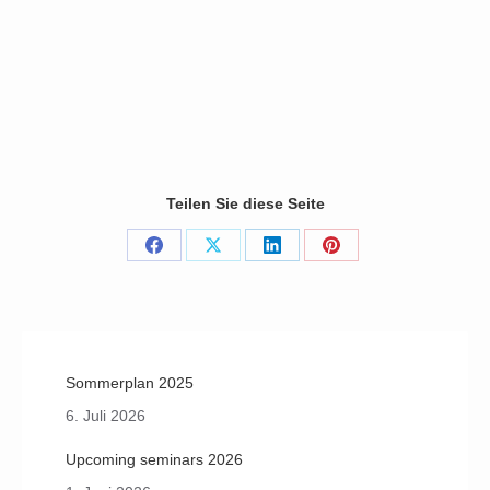
« prev
1
2
3
4
next »
(31 Photos)
Teilen Sie diese Seite
Share
Share
Share
Share
on
on
on
on
Facebook
X
LinkedIn
Pinterest
Sommerplan 2025
6. Juli 2026
Upcoming seminars 2026