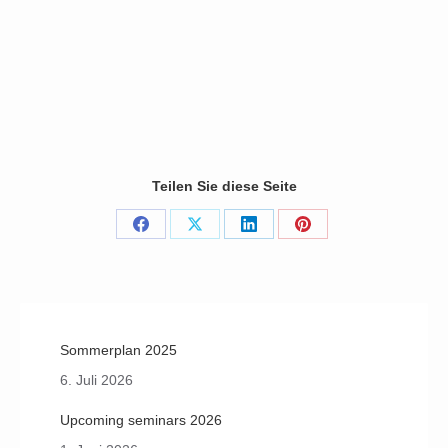
« prev
1
2
3
4
next »
(31 Photos)
Teilen Sie diese Seite
Share
Share
Share
Share
on
on
on
on
Facebook
X
LinkedIn
Pinterest
Sommerplan 2025
6. Juli 2026
Upcoming seminars 2026