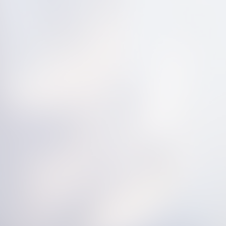
1
2
3
next »