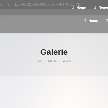
de
lokal +49 221 25923610, mobil +49 179 7314932
Home
Neue
Home
Galerie
Sie befinden sich hier:
Start
Media
Galerie