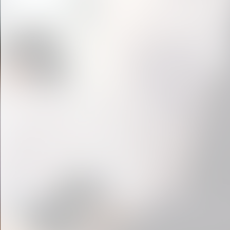
« prev
1
2