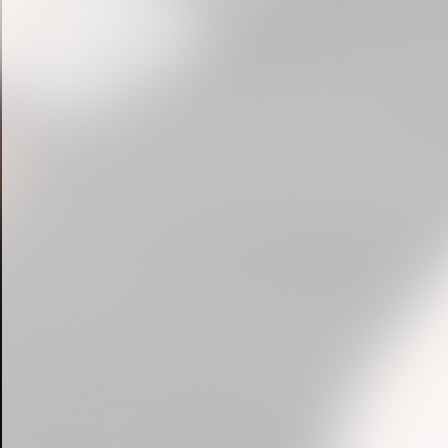
« prev
1
2