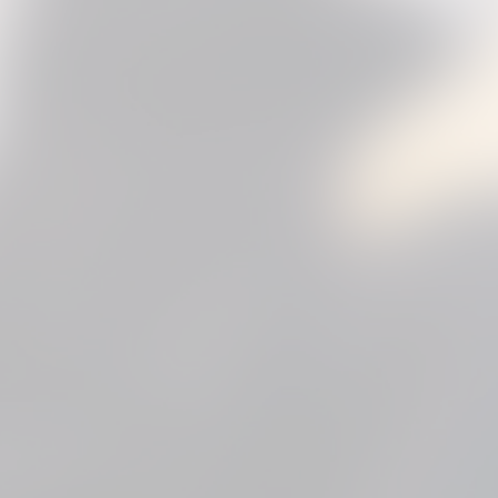
3
4
5
6
...
11
next »
(123 Photos)