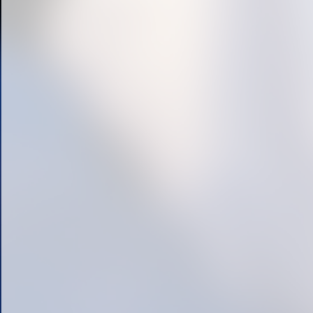
« prev