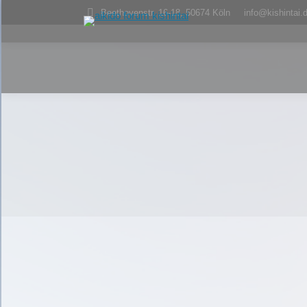
Beethovenstr. 16-18, 50674 Köln
info@kishintai.