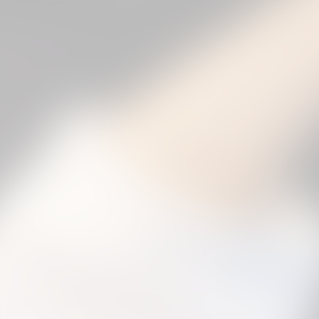
3
4
5
6
7
next »
(83 Photos)