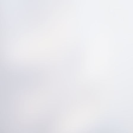
1
2
3
next »
(36 Photos)