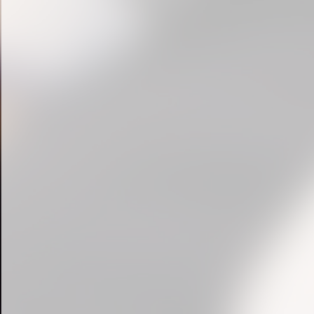
« prev
1
2