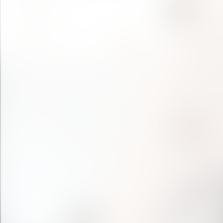
« prev
1
...
4