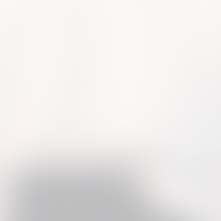
5
6
7
8
...
11
next »
(123 Photos)