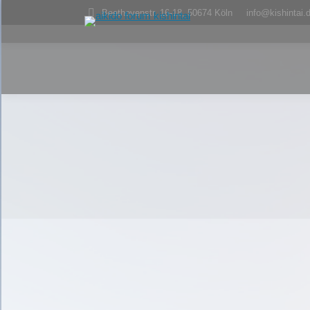
Beethovenstr. 16-18, 50674 Köln
info@kishintai.