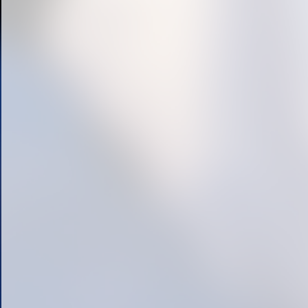
« prev