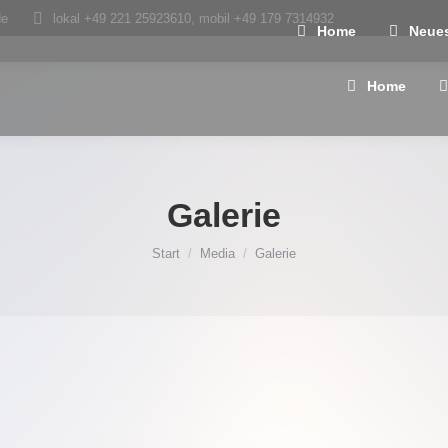
de
lokal +49 221 25923610, mobil +49 179 7314932
Home
Neue
Home
Galerie
Sie befinden sich hier:
Start
Media
Galerie