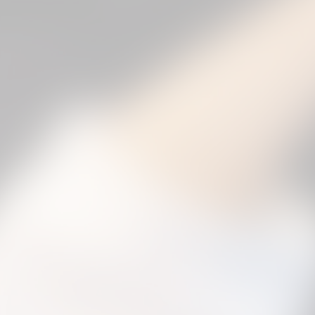
3
4
5
6
7
next »
(83 Photos)