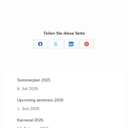
(31 Photos)
Teilen Sie diese Seite
Share
Share
Share
Share
on
on
on
on
Facebook
X
LinkedIn
Pinterest
Sommerplan 2025
6. Juli 2026
Upcoming seminars 2026
1. Juni 2026
Karneval 2026